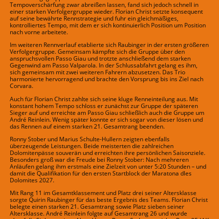
Tempoverschärfung zwar abreißen lassen, fand sich jedoch schnell in
einer starken Verfolgergruppe wieder. Florian Christ setzte konsequent
auf seine bewährte Rennstrategie und fuhr ein gleichmäßiges,
kontrolliertes Tempo, mit dem er sich kontinuierlich Position um Position
nach vorne arbeitete.
Im weiteren Rennverlauf etablierte sich Raubinger in der ersten größeren
Verfolgergruppe. Gemeinsam kämpfte sich die Gruppe über den
anspruchsvollen Passo Giau und trotzte anschließend dem starken
Gegenwind am Passo Valparola. In der Schlussabfahrt gelang es ihm,
sich gemeinsam mit zwei weiteren Fahrern abzusetzen. Das Trio
harmonierte hervorragend und brachte den Vorsprung bis ins Ziel nach
Corvara.
Auch für Florian Christ zahlte sich seine kluge Renneinteilung aus. Mit
konstant hohem Tempo schloss er zunächst zur Gruppe der späteren
Sieger auf und erreichte am Passo Giau schließlich auch die Gruppe um
André Reinlein. Wenig später konnte er sich sogar von dieser lösen und
das Rennen auf einem starken 21. Gesamtrang beenden.
Ronny Stober und Marius Schulte-Hullern zeigten ebenfalls
überzeugende Leistungen. Beide meisterten die zahlreichen
Dolomitenpässe souverän und erreichten ihre persönlichen Saisonziele.
Besonders groß war die Freude bei Ronny Stober: Nach mehreren
Anläufen gelang ihm erstmals eine Zielzeit von unter 5:20 Stunden – und
damit die Qualifikation für den ersten Startblock der Maratona dles
Dolomites 2027.
Mit Rang 11 im Gesamtklassement und Platz drei seiner Altersklasse
sorgte Quirin Raubinger für das beste Ergebnis des Teams. Florian Christ
belegte einen starken 21. Gesamtrang sowie Platz sieben seiner
Altersklasse. André Reinlein folgte auf Gesamtrang 26 und wurde