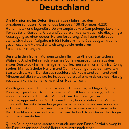
Deutschland
Die
Maratona dles Dolomites
zählt seit Jahren zu den
prestigeträchtigsten Granfondos Europas. 138 Kilometer, 4.230
Höhenmeter und legendäre Dolomitenpässe wie Campolongo (zweimal),
Pordoi, Sella, Gardena, Giau und Valparola machten auch die diesjährige
Austragung zu einer echten Herausforderung. Das Team Velolease
stellte sich dieser Aufgabe mit fünf Fahrern – und überzeugte mit einer
geschlossenen Mannschaftsleistung sowie mehreren
Spitzenplatzierungen.
Bereits in den frühen Morgenstunden fiel in La Villa der Startschuss.
Während André Reinlein dank seines Vorjahresergebnisses aus dem
ersten Startblock ins Rennen gehen durfte, mussten Florian Christ, Ronny
Stober, Marius Schulte-Hullern und Quirin Raubinger aus dem zweiten
Startblock starten. Der daraus resultierende Rückstand von rund zwei
Minuten auf die Spitze stellte insbesondere auf einem derart hochklassig
besetzten Rennen einen erheblichen Nachteil dar.
Von Beginn an wurde ein enorm hohes Tempo angeschlagen. Quirin
Raubinger positionierte sich im zweiten Startblock hervorragend und
konnte bereits an der ersten Auffahrt zum Campolongo zur
Spitzengruppe aufschließen. Florian Christ, Ronny Stober und Marius
Schulte-Hullern starteten hingegen weiter hinten im Feld und mussten
sich zunächst durch mehrere hundert Teilnehmer nach vorne arbeiten.
Den Anschluss an die Spitze konnten sie dadurch trotz starker Leistungen
nicht mehr herstellen.
Quirin Raubinger behauptete sich auch über den Passo Pordoi hinweg in
der Führungsgruppe. André Reinlein musste nach einer