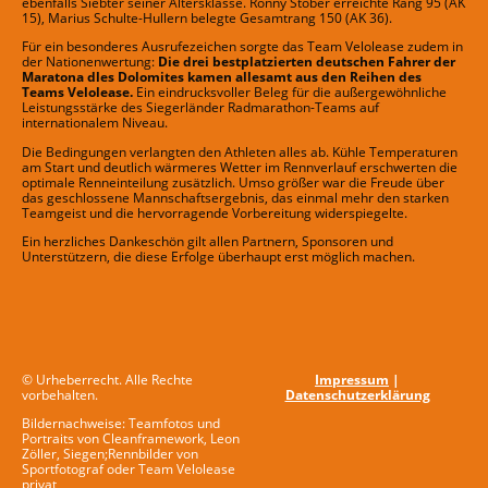
ebenfalls Siebter seiner Altersklasse. Ronny Stober erreichte Rang 95 (AK
15), Marius Schulte-Hullern belegte Gesamtrang 150 (AK 36).
Für ein besonderes Ausrufezeichen sorgte das Team Velolease zudem in
der Nationenwertung:
Die drei bestplatzierten deutschen Fahrer der
Maratona dles Dolomites kamen allesamt aus den Reihen des
Teams Velolease.
Ein eindrucksvoller Beleg für die außergewöhnliche
Leistungsstärke des Siegerländer Radmarathon-Teams auf
internationalem Niveau.
Die Bedingungen verlangten den Athleten alles ab. Kühle Temperaturen
am Start und deutlich wärmeres Wetter im Rennverlauf erschwerten die
optimale Renneinteilung zusätzlich. Umso größer war die Freude über
das geschlossene Mannschaftsergebnis, das einmal mehr den starken
Teamgeist und die hervorragende Vorbereitung widerspiegelte.
Ein herzliches Dankeschön gilt allen Partnern, Sponsoren und
Unterstützern, die diese Erfolge überhaupt erst möglich machen.
© Urheberrecht. Alle Rechte
Impressum
|
vorbehalten.
Datenschutzerklärung
Bildernachweise: Teamfotos und
Portraits von Cleanframework, Leon
Zöller, Siegen;Rennbilder von
Sportfotograf oder Team Velolease
privat