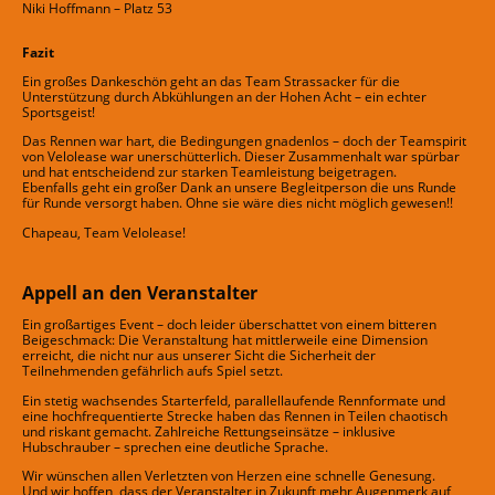
Niki Hoffmann – Platz 53
Fazit
Ein großes Dankeschön geht an das Team Strassacker für die
Unterstützung durch Abkühlungen an der Hohen Acht – ein echter
Sportsgeist!
Das Rennen war hart, die Bedingungen gnadenlos – doch der Teamspirit
von Velolease war unerschütterlich. Dieser Zusammenhalt war spürbar
und hat entscheidend zur starken Teamleistung beigetragen.
Ebenfalls geht ein großer Dank an unsere Begleitperson die uns Runde
für Runde versorgt haben. Ohne sie wäre dies nicht möglich gewesen!!
Chapeau, Team Velolease!
Appell an den Veranstalter
Ein großartiges Event – doch leider überschattet von einem bitteren
Beigeschmack: Die Veranstaltung hat mittlerweile eine Dimension
erreicht, die nicht nur aus unserer Sicht die Sicherheit der
Teilnehmenden gefährlich aufs Spiel setzt.
Ein stetig wachsendes Starterfeld, parallellaufende Rennformate und
eine hochfrequentierte Strecke haben das Rennen in Teilen chaotisch
und riskant gemacht. Zahlreiche Rettungseinsätze – inklusive
Hubschrauber – sprechen eine deutliche Sprache.
Wir wünschen allen Verletzten von Herzen eine schnelle Genesung.
Und wir hoffen, dass der Veranstalter in Zukunft mehr Augenmerk auf