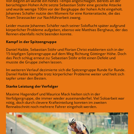
Von Beginn an wurde ein hohes Tempo angeschlagen. Bereits an der
berüchtigten Hohen Acht setzte Sebastian Stöhr eine gezielte Attacke
und wurde wenige 100m vor der Bergkuppe der hohen Acht eingeholt.
Johannes Schäfer nutzte den Moment für eine Konterattacke, die das
Team Strassacker zur Nachführarbeit zwang.
Leider musste Johannes Schäfer nach seiner Soloflucht später aufgrund
körperlicher Probleme aufgeben, ebenso wie Matthias Berghaus, der das
Rennen ebenfalls nicht beenden konnte.
Kampf in der Spitzengruppe
Daniel Haible, Sebastian Stöhr und Florian Christ etablierten sich in der
15-köpfigen Spitzengruppe auf dem Weg Richtung Göttinger Höhe. Doch
das Pech schlug erneut zu: Sebastian Stöhr erlitt einen Defekt und
musste die Gruppe ziehen lassen.
Im weiteren Verlauf dezimierte sich die Spitzengruppe Runde für Runde.
Daniel Haible kämpfte trotz körperlicher Probleme weiter und hielt sich
tapfer unter den Besten.
Starke Leistung der Verfolger
Maxime Hagendorf und Maurice Mack hielten sich in der
Verfolgergruppe, die immer wieder auseinanderfiel. Viel Soloarbeit war
nötig, doch durch clevere Krafteinteilung konnten im zweiten
Rennabschnitt noch mehrere Fahrer eingeholt werden.