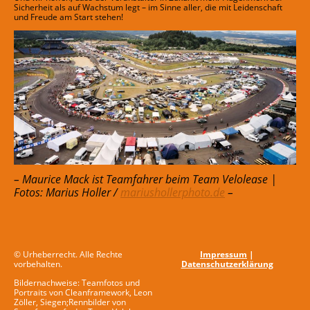
Sicherheit als auf Wachstum legt – im Sinne aller, die mit Leidenschaft
und Freude am Start stehen!
– Maurice Mack ist Teamfahrer beim Team Velolease |
Fotos: Marius Holler /
mariushollerphoto.de
–
© Urheberrecht. Alle Rechte
Impressum
|
vorbehalten.
Datenschutzerklärung
Bildernachweise: Teamfotos und
Portraits von Cleanframework, Leon
Zöller, Siegen;Rennbilder von