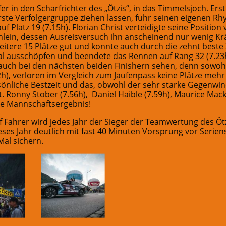
er in den Scharfrichter des „Ötzis“, in das Timmelsjoch. Ers
ste Verfolgergruppe ziehen lassen, fuhr seinen eigenen Rh
uf Platz 19 (7.15h). Florian Christ verteidigte seine Position
Reinlein, dessen Ausreisversuch ihn anscheinend nur wenig Kr
itere 15 Plätze gut und konnte auch durch die zehnt beste 
al ausschöpfen und beendete das Rennen auf Rang 32 (7.23h
auch bei den nächsten beiden Finishern sehen, denn sowohl 
h), verloren im Vergleich zum Jaufenpass keine Plätze meh
ersönliche Bestzeit und das, obwohl der sehr starke Gegenw
Ronny Stober (7.56h), Daniel Haible (7.59h), Maurice Mack
ke Mannschaftsergebnis!
 Fahrer wird jedes Jahr der Sieger der Teamwertung des Öt
ses Jahr deutlich mit fast 40 Minuten Vorsprung vor Serie
Mal sichern.