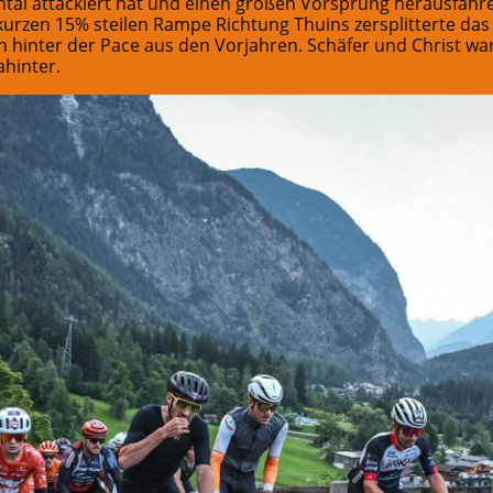
htai attackiert hat und einen großen Vorsprung herausfahr
kurzen 15% steilen Rampe Richtung Thuins zersplitterte da
 hinter der Pace aus den Vorjahren. Schäfer und Christ war
ahinter.