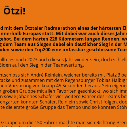
Ötzi!
 mit dem Ötztaler Radmarathon eines der härtesten E
 innerhalb Europas statt. Mit dabei war auch dieses Jah
ebot. Bei dem harten 228 Kilometern langen Rennen, we
g dem Team aus Siegen dabei ein deutlicher Sieg in der
nden sowie den Top200 eine unfassbar geschlossene Tea
sollte es nach 2023 auch dieses Jahr wieder sein, doch schi
Sölden auf den Sieg in der Teamwertung.
schloss sich André Reinlein, welcher bereits mit Platz 3 b
ttacke und zusammen mit dem Regensburger Tobias Halbig f
einen Vorsprung von knapp 45 Sekunden heraus. Sein eigen
 großen Gruppe mit allen Favoriten geschluckt, wo sich im
ann sowie Johannes Schäfer vier weitere Fahrer des Teams b
garten konnten Schäfer, Reinlein sowie Christ folgen, doc
mte die erste große Gruppe das Tempo und so konnten Stö
 Gruppe um die 150 Fahrer machte man sich Richtung Brenn