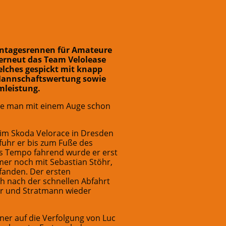
intagesrennen für Amateure
r erneut das Team Velolease
lches gespickt mit knapp
 Mannschaftswertung sowie
mleistung.
elte man mit einem Auge schon
eim Skoda Velorace in Dresden
uhr er bis zum Fuße des
es Tempo fahrend wurde er erst
mer noch mit Sebastian Stöhr,
efanden. Der ersten
h nach der schnellen Abfahrt
hr und Stratmann wieder
er auf die Verfolgung von Luc