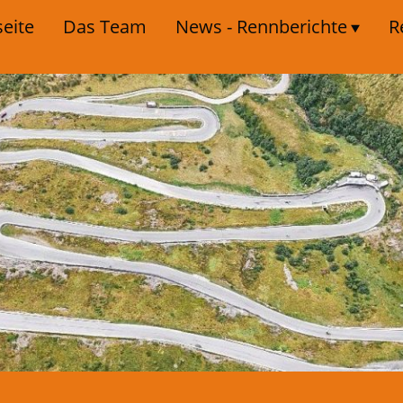
seite
Das Team
News - Rennberichte
R