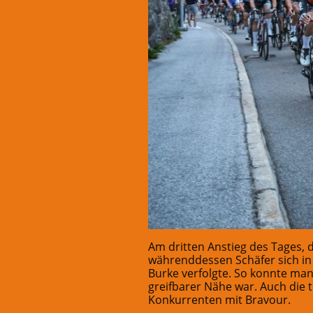
Am dritten Anstieg des Tages, 
währenddessen Schäfer sich in 
Burke verfolgte. So konnte man
greifbarer Nähe war. Auch die 
Konkurrenten mit Bravour.