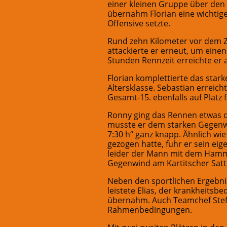
einer kleinen Gruppe über den
übernahm Florian eine wichtige
Offensive setzte.
Rund zehn Kilometer vor dem Zi
attackierte er erneut, um einen
Stunden Rennzeit erreichte er a
Florian komplettierte das star
Altersklasse. Sebastian erreicht
Gesamt-15. ebenfalls auf Platz f
Ronny ging das Rennen etwas de
musste er dem starken Gegenwin
7:30 h“ ganz knapp. Ähnlich w
gezogen hatte, fuhr er sein ei
leider der Mann mit dem Hamme
Gegenwind am Kartitscher Satte
Neben den sportlichen Ergebni
leistete Elias, der krankheits
übernahm. Auch Teamchef Stefa
Rahmenbedingungen.