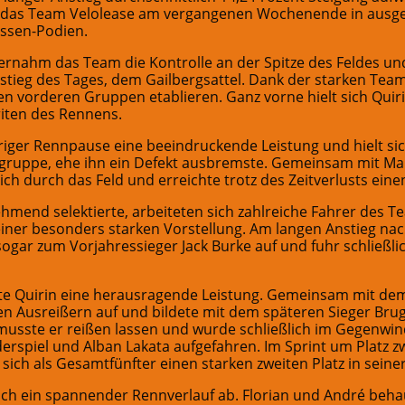
h das Team Velolease am vergangenen Wochenende in ausge
assen-Podien.
ernahm das Team die Kontrolle an der Spitze des Feldes und
stieg des Tages, dem Gailbergsattel. Dank der starken Tea
den vorderen Gruppen etablieren. Ganz vorne hielt sich Qui
riten des Rennens.
hriger Rennpause eine beeindruckende Leistung und hielt si
ngruppe, ehe ihn ein Defekt ausbremste. Gemeinsam mit Mau
h durch das Feld und erreichte trotz des Zeitverlusts eine
end selektierte, arbeiteten sich zahlreiche Fahrer des Te
ner besonders starken Vorstellung. Am langen Anstieg nach
sogar zum Vorjahressieger Jack Burke auf und fuhr schließl
gte Quirin eine herausragende Leistung. Gemeinsam mit dem
en Ausreißern auf und bildete mit dem späteren Sieger Brug
g musste er reißen lassen und wurde schließlich im Gegenw
erspiel und Alban Lakata aufgefahren. Im Sprint um Platz zw
ich als Gesamtfünfter einen starken zweiten Platz in seiner
 sich ein spannender Rennverlauf ab. Florian und André be