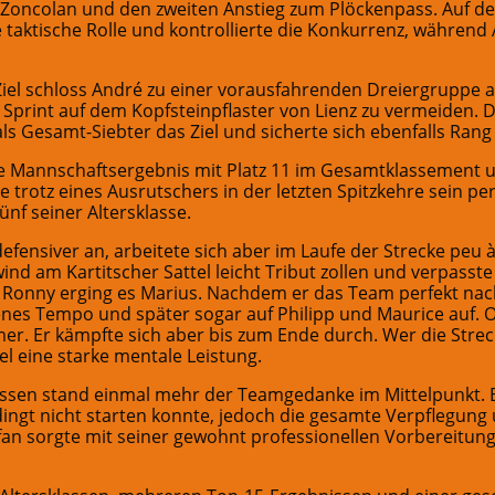
 Zoncolan und den zweiten Anstieg zum Plöckenpass. Auf de
 taktische Rolle und kontrollierte die Konkurrenz, während
el schloss André zu einer vorausfahrenden Dreiergruppe au
 Sprint auf dem Kopfsteinpflaster von Lienz zu vermeiden. Di
ls Gesamt-Siebter das Ziel und sicherte sich ebenfalls Rang 
ke Mannschaftsergebnis mit Platz 11 im Gesamtklassement u
e trotz eines Ausrutschers in der letzten Spitzkehre sein per
ünf seiner Altersklasse.
fensiver an, arbeitete sich aber im Laufe der Strecke peu
d am Kartitscher Sattel leicht Tribut zollen und verpasste 
ie Ronny erging es Marius. Nachdem er das Team perfekt na
genes Tempo und später sogar auf Philipp und Maurice auf.
r. Er kämpfte sich aber bis zum Ende durch. Wer die Stre
l eine starke mentale Leistung.
ssen stand einmal mehr der Teamgedanke im Mittelpunkt. 
bedingt nicht starten konnte, jedoch die gesamte Verpflegu
n sorgte mit seiner gewohnt professionellen Vorbereitung