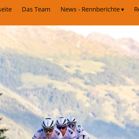
seite
Das Team
News - Rennberichte
R