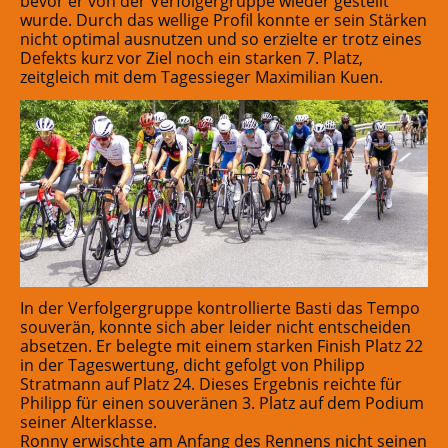
bevor er von der Verfolgergruppe wieder gestellt
wurde. Durch das wellige Profil konnte er sein Stärken
nicht optimal ausnutzen und so erzielte er trotz eines
Defekts kurz vor Ziel noch ein starken 7. Platz,
zeitgleich mit dem Tagessieger Maximilian Kuen.
In der Verfolgergruppe kontrollierte Basti das Tempo
souverän, konnte sich aber leider nicht entscheiden
absetzen. Er belegte mit einem starken Finish Platz 22
in der Tageswertung, dicht gefolgt von Philipp
Stratmann auf Platz 24. Dieses Ergebnis reichte für
Philipp für einen souveränen 3. Platz auf dem Podium
seiner Alterklasse.
Ronny erwischte am Anfang des Rennens nicht seinen