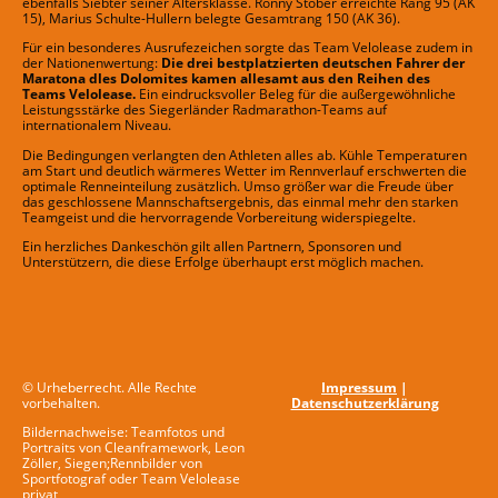
ebenfalls Siebter seiner Altersklasse. Ronny Stober erreichte Rang 95 (AK
15), Marius Schulte-Hullern belegte Gesamtrang 150 (AK 36).
Für ein besonderes Ausrufezeichen sorgte das Team Velolease zudem in
der Nationenwertung:
Die drei bestplatzierten deutschen Fahrer der
Maratona dles Dolomites kamen allesamt aus den Reihen des
Teams Velolease.
Ein eindrucksvoller Beleg für die außergewöhnliche
Leistungsstärke des Siegerländer Radmarathon-Teams auf
internationalem Niveau.
Die Bedingungen verlangten den Athleten alles ab. Kühle Temperaturen
am Start und deutlich wärmeres Wetter im Rennverlauf erschwerten die
optimale Renneinteilung zusätzlich. Umso größer war die Freude über
das geschlossene Mannschaftsergebnis, das einmal mehr den starken
Teamgeist und die hervorragende Vorbereitung widerspiegelte.
Ein herzliches Dankeschön gilt allen Partnern, Sponsoren und
Unterstützern, die diese Erfolge überhaupt erst möglich machen.
© Urheberrecht. Alle Rechte
Impressum
|
vorbehalten.
Datenschutzerklärung
Bildernachweise: Teamfotos und
Portraits von Cleanframework, Leon
Zöller, Siegen;Rennbilder von
Sportfotograf oder Team Velolease
privat