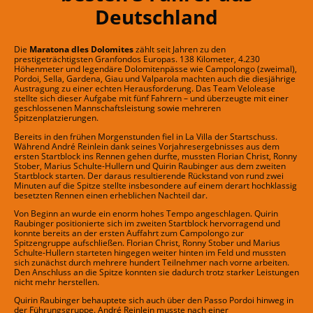
Deutschland
Die
Maratona dles Dolomites
zählt seit Jahren zu den
prestigeträchtigsten Granfondos Europas. 138 Kilometer, 4.230
Höhenmeter und legendäre Dolomitenpässe wie Campolongo (zweimal),
Pordoi, Sella, Gardena, Giau und Valparola machten auch die diesjährige
Austragung zu einer echten Herausforderung. Das Team Velolease
stellte sich dieser Aufgabe mit fünf Fahrern – und überzeugte mit einer
geschlossenen Mannschaftsleistung sowie mehreren
Spitzenplatzierungen.
Bereits in den frühen Morgenstunden fiel in La Villa der Startschuss.
Während André Reinlein dank seines Vorjahresergebnisses aus dem
ersten Startblock ins Rennen gehen durfte, mussten Florian Christ, Ronny
Stober, Marius Schulte-Hullern und Quirin Raubinger aus dem zweiten
Startblock starten. Der daraus resultierende Rückstand von rund zwei
Minuten auf die Spitze stellte insbesondere auf einem derart hochklassig
besetzten Rennen einen erheblichen Nachteil dar.
Von Beginn an wurde ein enorm hohes Tempo angeschlagen. Quirin
Raubinger positionierte sich im zweiten Startblock hervorragend und
konnte bereits an der ersten Auffahrt zum Campolongo zur
Spitzengruppe aufschließen. Florian Christ, Ronny Stober und Marius
Schulte-Hullern starteten hingegen weiter hinten im Feld und mussten
sich zunächst durch mehrere hundert Teilnehmer nach vorne arbeiten.
Den Anschluss an die Spitze konnten sie dadurch trotz starker Leistungen
nicht mehr herstellen.
Quirin Raubinger behauptete sich auch über den Passo Pordoi hinweg in
der Führungsgruppe. André Reinlein musste nach einer