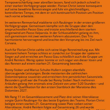
Tempoverschärfung zwar abreißen lassen, fand sich jedoch schnell in
einer starken Verfolgergruppe wieder. Florian Christ setzte konsequent
auf seine bewährte Rennstrategie und fuhr ein gleichmäßiges,
kontrolliertes Tempo, mit dem er sich kontinuierlich Position um Position
nach vorne arbeitete.
Im weiteren Rennverlauf etablierte sich Raubinger in der ersten größeren
Verfolgergruppe. Gemeinsam kämpfte sich die Gruppe über den
anspruchsvollen Passo Giau und trotzte anschließend dem starken
Gegenwind am Passo Valparola. In der Schlussabfahrt gelang es ihm,
sich gemeinsam mit zwei weiteren Fahrern abzusetzen. Das Trio
harmonierte hervorragend und brachte den Vorsprung bis ins Ziel nach
Corvara.
Auch für Florian Christ zahlte sich seine kluge Renneinteilung aus. Mit
konstant hohem Tempo schloss er zunächst zur Gruppe der späteren
Sieger auf und erreichte am Passo Giau schließlich auch die Gruppe um
André Reinlein. Wenig später konnte er sich sogar von dieser lösen und
das Rennen auf einem starken 21. Gesamtrang beenden.
Ronny Stober und Marius Schulte-Hullern zeigten ebenfalls
überzeugende Leistungen. Beide meisterten die zahlreichen
Dolomitenpässe souverän und erreichten ihre persönlichen Saisonziele.
Besonders groß war die Freude bei Ronny Stober: Nach mehreren
Anläufen gelang ihm erstmals eine Zielzeit von unter 5:20 Stunden – und
damit die Qualifikation für den ersten Startblock der Maratona dles
Dolomites 2027.
Mit Rang 11 im Gesamtklassement und Platz drei seiner Altersklasse
sorgte Quirin Raubinger für das beste Ergebnis des Teams. Florian Christ
belegte einen starken 21. Gesamtrang sowie Platz sieben seiner
Altersklasse. André Reinlein folgte auf Gesamtrang 26 und wurde