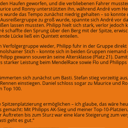
den Haufen geworfen, und die verbliebenen Fahrer mussten 
urice und Ronny unterstützten ihn, während André vom Hel
es wurde das Tempo zunächst niedrig gehalten – so konnte da
 Ausreißergruppe zu groß wurde, spannte sich André vor d
n lassen mussten. Philipp hielt sich stark, verlor jedoch k
é schaffte den Sprung über den Berg mit der Spitze, erwisc
ende Lücke ließ ein Quintett enteilen.
n Verfolgergruppe wieder, Philipp fuhr in der Gruppe direkt
olshainer Stich – konnte sich in beiden Gruppen niemand
 Philipp gewann souverän seine Altersklasse (Platz 21). Dam
 starker Leistung beim MendelRace sowie Flo und Philipps 
mmerten sich zunächst um Basti. Stefan stieg vorzeitig au
 Rennen einstiegen. Daniel schloss sogar zu Maurice und R
en Top 100.
ne Spitzenplatzierung ermöglichen – ich glaube, das wäre heu
 gemacht: Mit Philipps AK-Sieg und meiner Top-10-Platzier
er Auftreten bis zum Sturz war eine klare Steigerung zum 
sti geht es gut.“