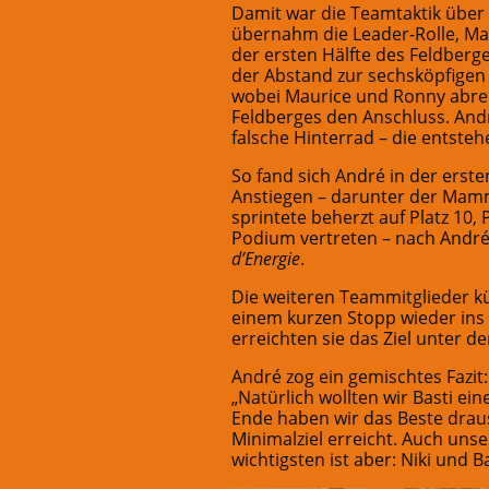
Damit war die Teamtaktik über 
übernahm die Leader-Rolle, Ma
der ersten Hälfte des Feldberg
der Abstand zur sechsköpfigen
wobei Maurice und Ronny abreiße
Feldberges den Anschluss. Andr
falsche Hinterrad – die entsteh
So fand sich André in der erste
Anstiegen – darunter der Mamm
sprintete beherzt auf Platz 10,
Podium vertreten – nach Andrés
d’Energie
.
Die weiteren Teammitglieder kü
einem kurzen Stopp wieder ins
erreichten sie das Ziel unter d
André zog ein gemischtes Fazit:
„Natürlich wollten wir Basti ei
Ende haben wir das Beste draus
Minimalziel erreicht. Auch uns
wichtigsten ist aber: Niki und Ba