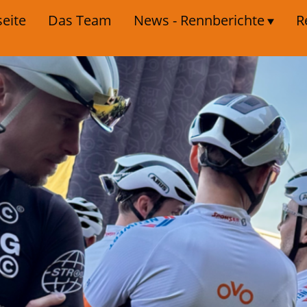
seite
Das Team
News - Rennberichte
R