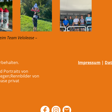
beim Team Velolease –
rbehalten.
Impressum
|
Dat
d Portraits von
iegen;Rennbilder von
ase privat