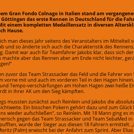
m Gran Fondo Colnago in Italien stand am vergangenen
 Göttingen das erste Rennen in Deutschland für die Fa
it einem kompletten Medaillensatz in diversen Alterskl
ach Hause.
ch man dieses Jahr seitens des Veranstalters im Mittelteil 
b und so änderte sich auch die Charakteristik des Rennens
eg. Damit war auch für Teamfahrer Jakobs klar, dass sich d
machte aber das Rennen aber am Ende nicht leichter, gerad
gen!“
ren zuvor das Team Strassacker das Feld und die Fahrer von 
 vorne mit und auch im vorderen Teil in den Hagen hinein. 
 und Tempo-verschärfungen am Hohen Hagen zwei heiße Eis
rdt in ihrer AK um den Sieg kämpften.
iegs mussten zunächst auch Reinlein und Jakobs die absolute
Sichtweite. Ein bisschen Pokern gehört dazu und zum Glüc
s wieder aufschließen“, so Reinlein. Mit 18 Mann ging es i
merisch gegen das Team Strassacker und Team SebaMed in
pufften, wurde der Sieger aus diesen 18 Fahrern ermittelt. „
oritz (Palm) erwischt bei der Anfahrt zum Sprint. Aber Elias 