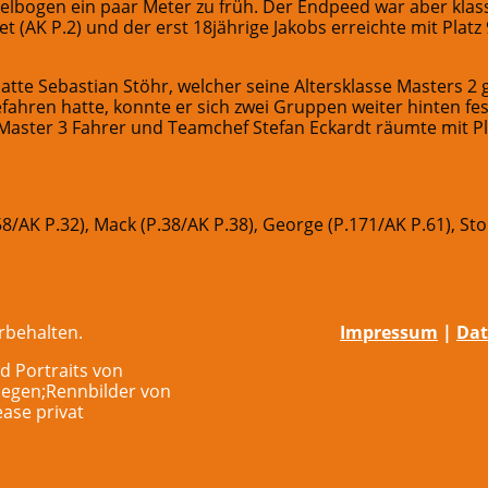
lbogen ein paar Meter zu früh. Der Endpeed war aber klass
et (AK P.2) und der erst 18jährige Jakobs erreichte mit Platz 9
tte Sebastian Stöhr, welcher seine Altersklasse Masters 2
ahren hatte, konnte er sich zwei Gruppen weiter hinten fe
Master 3 Fahrer und Teamchef Stefan Eckardt räumte mit Pla
.58/AK P.32), Mack (P.38/AK P.38), George (P.171/AK P.61), St
rbehalten.
Impressum
|
Dat
d Portraits von
iegen;Rennbilder von
ase privat