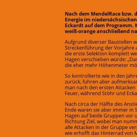
Nach dem MendelRace bzw. de
Energie im niedersächsischen
Eckardt auf dem Programm. M
weiß-orange anschließend n
Aufgrund diverser Baustellen wi
Streckenführung der Vorjahre a
die erste Selektion komplett w
Hagen verschieben würde: „Das 
die eher mehr Höhenmeter mö
So kontrollierte wie in den Jah
zurück, fuhren aber aufmerksam
man nach den ersten Attacken
Feuer, während Stöhr und Ecka
Nach circa der Hälfte des Anst
Ende waren sie aber immer in 
Hagen auf beide Gruppen vor un
Richtung Ziel, wobei man num
alle Attacken in der Gruppe ver
wie erhofft das Hinterrad von M