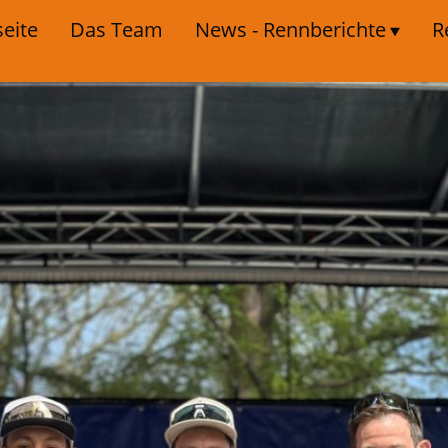
seite
Das Team
News - Rennberichte
R