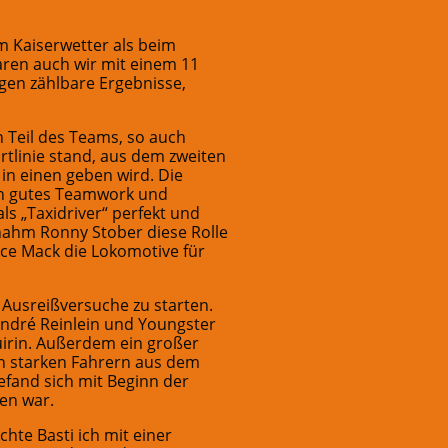
m Kaiserwetter als beim
aren auch wir mit einem 11
gen zählbare Ergebnisse,
n Teil des Teams, so auch
rtlinie stand, aus dem zweiten
 in einen geben wird. Die
rch gutes Teamwork und
ls „Taxidriver“ perfekt und
nahm Ronny Stober diese Rolle
ice Mack die Lokomotive für
 Ausreißversuche zu starten.
André Reinlein und Youngster
uirin. Außerdem ein großer
n starken Fahrern aus dem
efand sich mit Beginn der
en war.
hte Basti ich mit einer