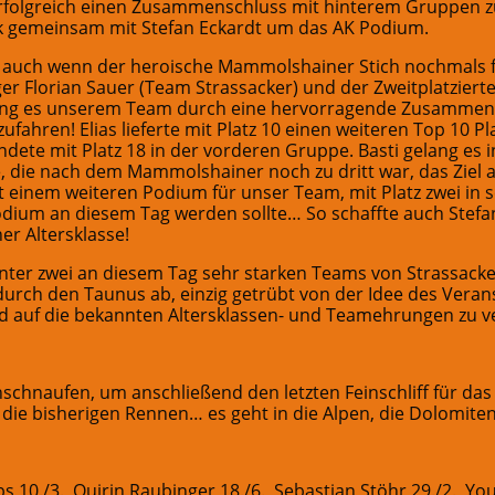
erfolgreich einen Zusammenschluss mit hinterem Gruppen 
k gemeinsam mit Stefan Eckardt um das AK Podium.
nd auch wenn der heroische Mammolshainer Stich nochmals f
eger Florian Sauer (Team Strassacker) und der Zweitplatzier
lang es unserem Team durch eine hervorragende Zusammena
hren! Elias lieferte mit Platz 10 einen weiteren Top 10 Pla
ndete mit Platz 18 in der vorderen Gruppe. Basti gelang es i
die nach dem Mammolshainer noch zu dritt war, das Ziel 
it einem weiteren Podium für unser Team, mit Platz zwei in 
podium an diesem Tag werden sollte… So schaffte auch Stefan
er Altersklasse!
nter zwei an diesem Tag sehr starken Teams von Strassac
durch den Taunus ab, einzig getrübt von der Idee des Verans
d auf die bekannten Altersklassen- und Teamehrungen zu ve
rchschnaufen, um anschließend den letzten Feinschliff für d
 die bisherigen Rennen… es geht in die Alpen, die Dolomite
obs 10./3., Quirin Raubinger 18./6., Sebastian Stöhr 29./2., Yo