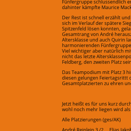
Fünfergruppe schlussendlich 
dahinter kämpfte Maurice Mac
Der Rest ist schnell erzählt u
sich im Verlauf der spätere Si
Spitzenfeld lösen konnten, ge
Gesamtrang von André herauszufa
Altersklasse und auch Quirin la
harmonierenden Fünfergruppe, 
Viel wichtiger aber natürlich m
nicht das letzte Altersklassen
Feldberg, den zweiten Platz sein
Das Teampodium mit Platz 3 hi
diesen gelungen Feiertagsrittt 
Gesamtplatzierten zu ehren un
Jetzt heißt es für uns kurz du
wohl noch mehr liegen wird als
Alle Platzierungen (ges/AK)
André Reinlein 3./2. , Elias Jak