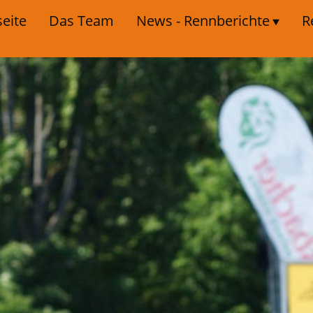
seite
Das Team
News - Rennberichte
R