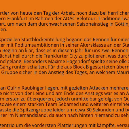
tler von heute den Tag der Arbeit, noch dazu bei herrliche
rn-Frankfurt im Rahmen der ADAC-Velotour. Traditionell w
art, um nach dem durchwachsenen Saisoneinstieg in Göttin
ren.
speziellen Startblockeinteilung begann das Rennen für eine
er mit Podiumsambitionen in seiner Altersklasse an der Sta
Beginn an klar, dass es in diesem Jahr für uns zwei Rennen
chst heil durch die Frankfurter City zu pilotieren, was du
nd gelang. Besonders Maxime Hagendorf spielte seine olle a
ang runter schalten. Für die aus Block B gestarteten über
. Gruppe sicher in den Anstieg des Tages, an welchem Maur
 an Quirin Raubinger liegen, mit gezielten Attacken mehrere
e nicht von der Leine und am Ende des Anstiegs war es an 
em ersten zu überqueren, jedoch unmittelbar gefolgt von Q
 sowie einem starken Team Sebamed und weiteren einzelne
passte die Spitzengruppe leider um etwa 30 Sekunden und b
hrer im Niemandsland, da auch nach hinten niemand zu seh
entrio um die vordersten Platzierungen mit kämpfte, versuc