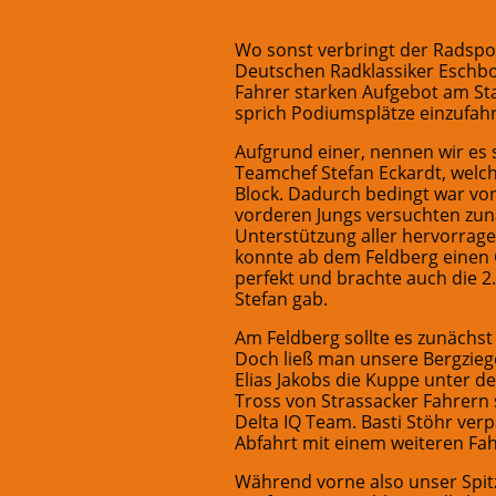
Wo sonst verbringt der Radspor
Deutschen Radklassiker Eschbo
Fahrer starken Aufgebot am St
sprich Podiumsplätze einzufah
Aufgrund einer, nennen wir es 
Teamchef Stefan Eckardt, welch
Block. Dadurch bedingt war von 
vorderen Jungs versuchten zunä
Unterstützung aller hervorrage
konnte ab dem Feldberg einen G
perfekt und brachte auch die 2
Stefan gab.
Am Feldberg sollte es zunächst
Doch ließ man unsere Bergzieg
Elias Jakobs die Kuppe unter d
Tross von Strassacker Fahrern
Delta IQ Team. Basti Stöhr ver
Abfahrt mit einem weiteren Fa
Während vorne also unser Spitz