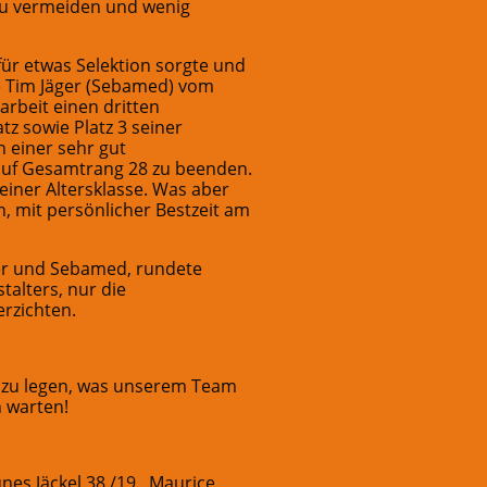
zu vermeiden und wenig
ür etwas Selektion sorgte und
te Tim Jäger (Sebamed) vom
rbeit einen dritten
tz sowie Platz 3 seiner
n einer sehr gut
auf Gesamtrang 28 zu beenden.
seiner Altersklasse. Was aber
, mit persönlicher Bestzeit am
ker und Sebamed, rundete
talters, nur die
rzichten.
as zu legen, was unserem Team
n warten!
unes Jäckel 38./19., Maurice