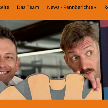
seite
Das Team
News - Rennberichte
R