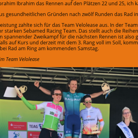
ahim Ibrahim das Rennen auf den Plätzen 22 und 25, ich kam
s gesundheitlichen Gründen nach zwölf Runden das Rad in d
istung zahlte sich für das Team Velolease aus. In der Tea
ehr starken Sebamed Racing Team. Das stellt auch die Reih
n spannender Zweikampf für die nächsten Rennen ist also gew
ls auf Kurs und derzeit mit dem 3. Rang voll im Soll, kom
e bei Rad am Ring am kommenden Samstag.
im Team Velolease