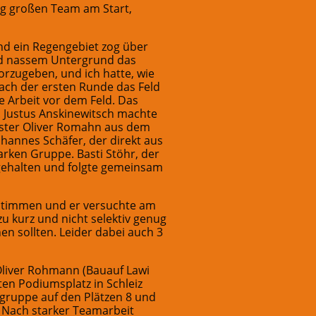
g großen Team am Start,
nd ein Regengebiet zog über
nd nassem Untergrund das
orzugeben, und ich hatte, wie
nach der ersten Runde das Feld
 Arbeit vor dem Feld. Das
. Justus Anskinewitsch machte
ister Oliver Romahn aus dem
ohannes Schäfer, der direkt aus
arken Gruppe. Basti Stöhr, der
gehalten und folgte gemeinsam
estimmen und er versuchte am
u kurz und nicht selektiv genug
en sollten. Leider dabei auch 3
Oliver Rohmann (Bauauf Lawi
n Podiumsplatz in Schleiz
rgruppe auf den Plätzen 8 und
 Nach starker Teamarbeit