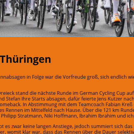
 Thüringen
nnabsagen in Folge war die Vorfreude groß, sich endlich w
reieck stand die nächste Runde im German Cycling Cup au
d Stefan Ihre Starts absagen, dafür feierte Jens Kutzer na
Comeback. In Abstimmung mit dem Teamcoach Fabian Kreß (
ides Rennen im Mittelfeld nach Hause. Über die 121 km Rund
 Philipp Stratmann, Niki Hoffmann, Ibrahim Ibrahim und ich
bt es zwar keine langen Anstiege, jedoch summiert sich da
, womit klar war, dass das Rennen über die Dauer selektiv