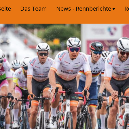
seite
Das Team
News - Rennberichte
R