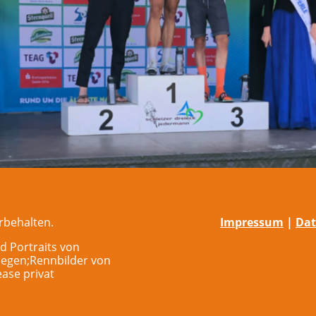
rbehalten.
Impressum
|
Dat
d Portraits von
iegen;Rennbilder von
ase privat