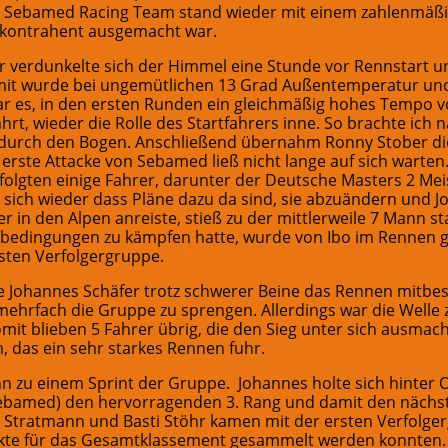
s Sebamed Racing Team stand wieder mit einem zahlenmäßi
tkontrahent ausgemacht war.
verdunkelte sich der Himmel eine Stunde vor Rennstart u
mit wurde bei ungemütlichen 13 Grad Außentemperatur u
ar es, in den ersten Runden ein gleichmäßig hohes Tempo v
rt, wieder die Rolle des Startfahrers inne. So brachte ich 
durch den Bogen. Anschließend übernahm Ronny Stober die
erste Attacke von Sebamed ließ nicht lange auf sich warten
folgten einige Fahrer, darunter der Deutsche Masters 2 Me
 sich wieder dass Pläne dazu da sind, sie abzuändern und J
 in den Alpen anreiste, stieß zu der mittlerweile 7 Mann st
sbedingungen zu kämpfen hatte, wurde von Ibo im Rennen 
rsten Verfolgergruppe.
e Johannes Schäfer trotz schwerer Beine das Rennen mitb
ehrfach die Gruppe zu sprengen. Allerdings war die Welle z
mit blieben 5 Fahrer übrig, die den Sieg unter sich ausmach
 das ein sehr starkes Rennen fuhr.
n zu einem Sprint der Gruppe. Johannes holte sich hinter 
bamed) den hervorragenden 3. Rang und damit den nächste
p Stratmann und Basti Stöhr kamen mit der ersten Verfolge
Punkte für das Gesamtklassement gesammelt werden konnten.