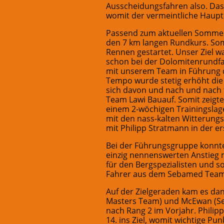
Ausscheidungsfahren also. Da
womit der vermeintliche Haup
Passend zum aktuellen Sommer 
den 7 km langen Rundkurs. So
Rennen gestartet. Unser Ziel w
schon bei der Dolomitenrundfah
mit unserem Team in Führung 
Tempo wurde stetig erhöht die 
sich davon und nach und nach 
Team Lawi Bauauf. Somit zeigte
einem 2-wöchigen Trainingslager
mit den nass-kalten Witterung
mit Philipp Stratmann in der e
Bei der Führungsgruppe konnt
einzig nennenswerten Anstieg m
für den Bergspezialisten und so
Fahrer aus dem Sebamed Team,
Auf der Zielgeraden kam es dan
Masters Team) und McEwan (Se
nach Rang 2 im Vorjahr. Philip
14. ins Ziel, womit wichtige 